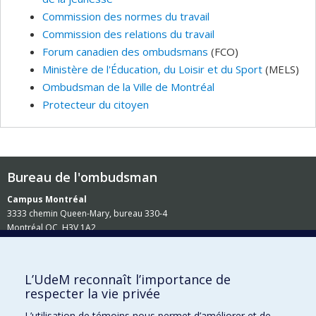
Commission des normes du travail
Commission des relations du travail
Forum canadien des ombudsmans
(FCO)
Ministère de l'Éducation, du Loisir et du Sport
(MELS)
Ombudsman de la Ville de Montréal
Protecteur du citoyen
Bureau de l'ombudsman
Campus Montréal
3333 chemin Queen-Mary, bureau 330-4
Montréal QC H3V 1A2
L’UdeM reconnaît l’importance de
respecter la vie privée
L’utilisation de témoins nous permet d’améliorer et de