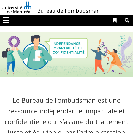
Passer
/
Bureau de l'ombudsman
au
contenu
Liens 
R
Menu
Le Bureau de l’ombudsman est une
ressource indépendante, impartiale et
confidentielle qui s’assure du traitement
juste et équitable, par l’administration